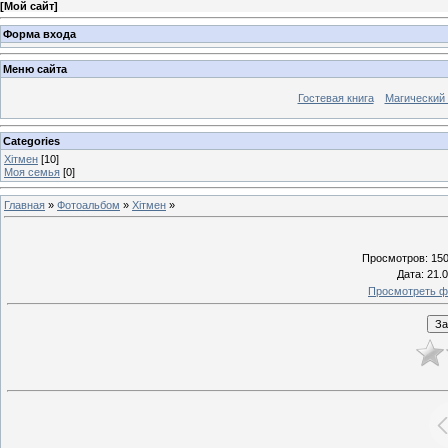
[
Мой сайт
]
Форма входа
Меню сайта
Гостевая книга
Магический
Categories
Хітмен
[10]
Моя семья
[0]
Главная
»
Фотоальбом
»
Хітмен
»
Просмотров
: 15
Дата
: 21.
Просмотреть ф