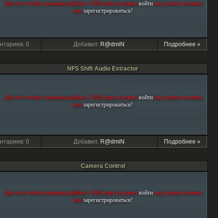
Для того чтобы скачивать файлы с SSR-team.ru нужно
войти
под своим логином
или
зарегиcтрироваться!
нтариев: 0
Добавил:
R@dmiN
Подробнее »
NFS Shift Audio Extractor
Для того чтобы скачивать файлы с SSR-team.ru нужно
войти
под своим логином
или
зарегиcтрироваться!
нтариев: 0
Добавил:
R@dmiN
Подробнее »
Camera Control
Для того чтобы скачивать файлы с SSR-team.ru нужно
войти
под своим логином
или
зарегиcтрироваться!