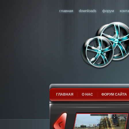
главная
downloads
форум
конт
ГЛАВНАЯ
О НАС
ФОРУМ САЙТА