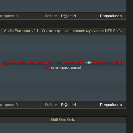
нтариев: 0
Добавил:
R@dmiN
Подробнее »
Audio Extractor v0.1 - Утилита для извлечения музыки из NFS Shift.
Для того чтобы скачивать файлы с SSR-team.ru нужно
войти
под своим логином
или
зарегиcтрироваться!
нтариев: 0
Добавил:
R@dmiN
Подробнее »
Shift Grid Girls