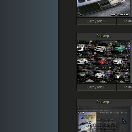
Загрузок
:
5
Коме
Размер :
Загрузок
:
0
Коме
Размер :