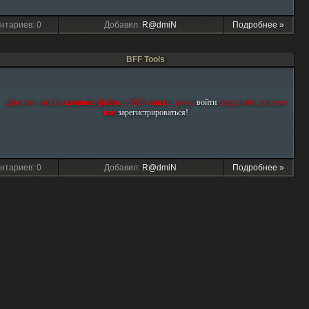
нтариев: 0
Добавил:
R@dmiN
Подробнее »
BFF Tools
Для того чтобы скачивать файлы с SSR-team.ru нужно
войти
под своим логином
или
зарегиcтрироваться!
нтариев: 0
Добавил:
R@dmiN
Подробнее »