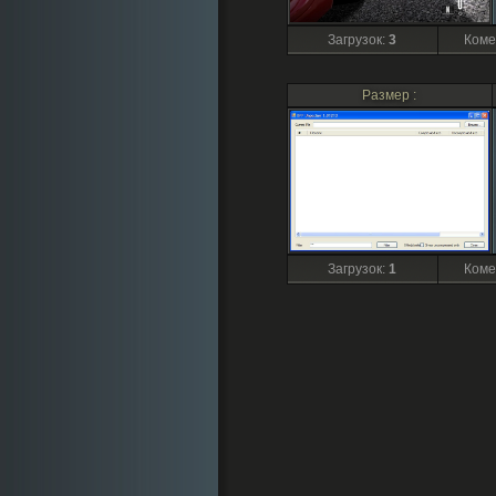
Загрузок
:
3
Коме
Размер :
Загрузок
:
1
Коме