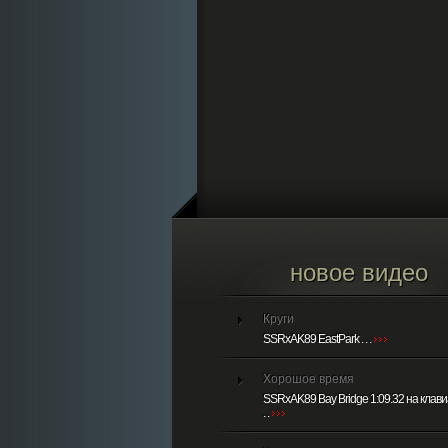
новое видео
Круги
SSRxAK89 EastPark . . .
Хорошое время
SSRxAK89 Bay Bridge 1:09.32 на клави
. .