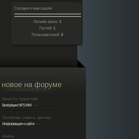
Сегодня к нам зашли:
Онлайн всего:
1
Гостей:
1
Пользователей:
0
новое на форуме
Need For Speed MW
Best player NFS MW
Проблемы, советы, критика
Информация о сайте
Компы