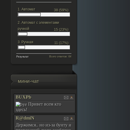
1.
Автомат
38 (59%)
2.
Автомат с элементами
ручной
15 (23%)
3.
Ручная
11 (17%)
Результат
Всего ответов: 64
мини-чат