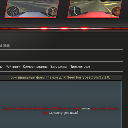
 Shift
ию
·
Рейтингу
·
Комментариям
·
Загрузкам
·
Просмотрам
оригинальный файл nfs.exe для Need For Speed Shift v.1.0.
Для того чтобы скачивать файлы с SSR-team.ru нужно
войти
под своим логином
или
зарегиcтрироваться!