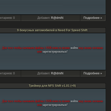
нтариев: 0
Добавил:
R@dmiN
Подробнее »
9 бонусных автомобилей в Need For Speed Shift
Для того чтобы скачивать файлы с SSR-team.ru нужно
войти
под своим логином
или
зарегиcтрироваться!
нтариев: 0
Добавил:
R@dmiN
Подробнее »
Трейнер для NFS Shift v1.01 (+9)
Для того чтобы скачивать файлы с SSR-team.ru нужно
войти
под своим логином
или
зарегиcтрироваться!