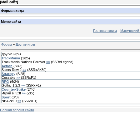
[
Мой сайт
]
Форма входа
Меню сайта
Гостевая книга
Магический
Форум
»
Другие игры
Другие игры
TrackMania
(
1
/
25
)
TrackMania Nations Forever
»»
(
SSRxLegend
)
Action
(
8
/
43
)
Saints Row 2
»»
(
SSRxAK89
)
Strategy
(
5
/
28
)
Cossaks
»»
(
SSRxF1
)
RPG
(
6
/
24
)
Gothic 1,2,3
»»
(
SSRxF1
)
Counter-Strike
(
2
/
40
)
Играй в КС!!
»»
(
Zloi
)
Sport
(
3
/
8
)
NBA 2k10
»»
(
SSRxF1
)
Полная версия сайта