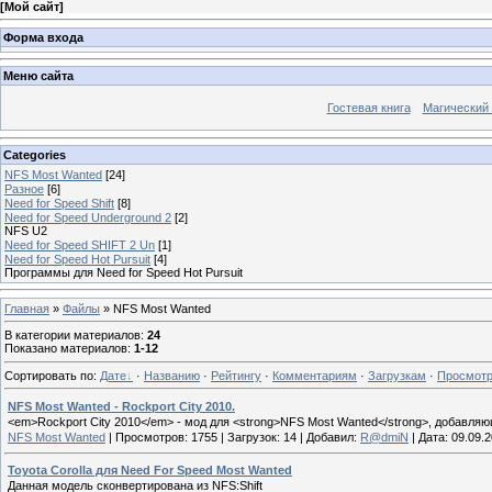
[
Мой сайт
]
Форма входа
Меню сайта
Гостевая книга
Магический
Categories
NFS Most Wanted
[24]
Разное
[6]
Need for Speed Shift
[8]
Need for Speed Underground 2
[2]
NFS U2
Need for Speed SHIFT 2 Un
[1]
Need for Speed Hot Pursuit
[4]
Программы для Need for Speed Hot Pursuit
Главная
»
Файлы
» NFS Most Wanted
В категории материалов
:
24
Показано материалов
:
1-12
Сортировать по
:
Дате
·
Названию
·
Рейтингу
·
Комментариям
·
Загрузкам
·
Просмот
NFS Most Wanted - Rockport City 2010.
<em>Rockport City 2010</em> - мод для <strong>NFS Most Wanted</strong>, добавля
NFS Most Wanted
|
Просмотров:
1755
|
Загрузок:
14
|
Добавил:
R@dmiN
|
Дата:
09.09.
Toyota Corolla для Need For Speed Most Wanted
Данная модель cконвертированa из NFS:Shift