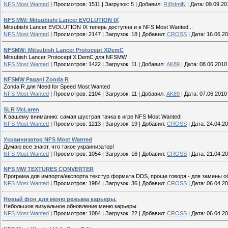
NFS Most Wanted
|
Просмотров:
1511
|
Загрузок:
5
|
Добавил:
R@dmiN
|
Дата:
09.09.20
NFS MW: Mitsubishi Lancer EVOLUTION IX
Mitsubishi Lancer EVOLUTION IX теперь доступна и в NFS Most Wanted...
NFS Most Wanted
|
Просмотров:
2147
|
Загрузок:
18
|
Добавил:
CROSS
|
Дата:
16.06.2
NFSMW: Mitsubish Lancer Protocept XDemC
Mitsubish Lancer Protocept X DemC для NFSMW
NFS Most Wanted
|
Просмотров:
1422
|
Загрузок:
11
|
Добавил:
AK89
|
Дата:
08.06.2010
NFSMW Pagani Zonda R
Zonda R для Need for Speed Most Wanted
NFS Most Wanted
|
Просмотров:
2104
|
Загрузок:
11
|
Добавил:
AK89
|
Дата:
07.06.2010
SLR McLaren
К вашему вниманию: самая шустрая тачка в игре NFS Most Wanted!
NFS Most Wanted
|
Просмотров:
1213
|
Загрузок:
19
|
Добавил:
CROSS
|
Дата:
24.04.2
Украинизатор NFS Most Wanted
Думаю все знают, что такое украинизатор!
NFS Most Wanted
|
Просмотров:
1054
|
Загрузок:
16
|
Добавил:
CROSS
|
Дата:
21.04.2
NFS MW TEXTURES CONVERTER
Програма для импорта/експорта текстур формата DDS, проще говоря - для замены об
NFS Most Wanted
|
Просмотров:
1984
|
Загрузок:
36
|
Добавил:
CROSS
|
Дата:
06.04.2
Новый фон для меню режыма карьеры.
Небольшое визуальное обновление меню карьеры
NFS Most Wanted
|
Просмотров:
1084
|
Загрузок:
22
|
Добавил:
CROSS
|
Дата:
06.04.2