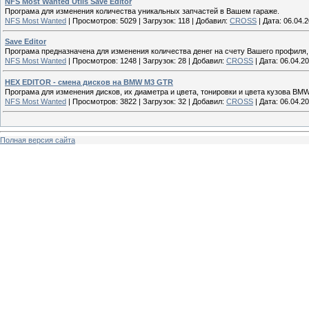
NFS Most Wanted Utils Save Editor
Програма для изменения количества уникальных запчастей в Вашем гараже.
NFS Most Wanted
|
Просмотров:
5029
|
Загрузок:
118
|
Добавил:
CROSS
|
Дата:
06.04.
Save Editor
Програма предназначена для изменения количества денег на счету Вашего профиля,
NFS Most Wanted
|
Просмотров:
1248
|
Загрузок:
28
|
Добавил:
CROSS
|
Дата:
06.04.2
HEX EDITOR - смена дисков на BMW M3 GTR
Програма для изменения дисков, их диаметра и цвета, тонировки и цвета кузова B
NFS Most Wanted
|
Просмотров:
3822
|
Загрузок:
32
|
Добавил:
CROSS
|
Дата:
06.04.2
Полная версия сайта