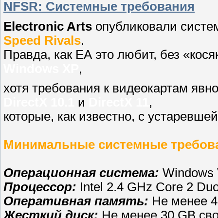
NFSR: Системные требования
Electronic Arts
опубликовали систе
Speed Rivals
.
Правда, как ЕА это любит, без «кос
Windows XP
,
хотя требования к видеокартам явн
DirectX 10.1
и
DirectX 11
,
которые, как известно, с устаревше
Минимальные системные требов
Операционная система:
Windows V
Процессор:
Intel 2.4 GHz Core 2 Du
Оперативная память:
Не менее 
Жесткий диск:
Не менее 30 GB сво