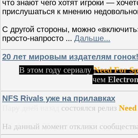
что знают чего хотят игроки — хоче
прислушаться к мнению недовольно
С другой стороны, можно «включить
просто-напросто
...
Дальше...
20 лет мировым издателям гонок
В этом году сериалу
Need For S
чем
Electron
NFS Rivals уже на прилавках
Пару дней назад
состоялся релиз
Need 
На данный момент отклики сообществ