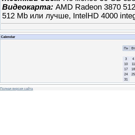
Видеокарта:
AMD Radeon 3870 512
512 Mb или лучше, IntelHD 4000 inte
Calendar
Пн
Вт
3
4
10
11
17
18
24
25
31
Полная версия сайта