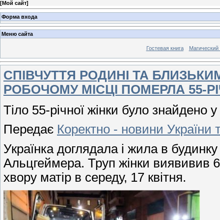
[
Мой сайт
]
Форма входа
Меню сайта
Гостевая книга
Магический
СПІВЧУТТЯ РОДИНІ ТА БЛИЗЬКИМ –
РОБОЧОМУ МІСЦІ ПОМЕРЛА 55-РІ
Тіло 55-річної жінки було знайдено у
Передає
Коректно - новини України т
Українка доглядала і жила в будинку 
Альцгеймера. Труп жінки виявивив 6
хвору матір в середу, 17 квітня.