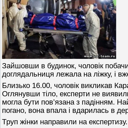
Зайшовши в будинок, чоловік побачив
доглядальниця лежала на ліжку, і вж
Близько 16.00, чоловік викликав Кара
Оглянувши тіло, експерти не виявили
могла бути пов’язана з падінням. Най
погано, вона впала і вдарилась в де
Труп жінки направили на експертизу.