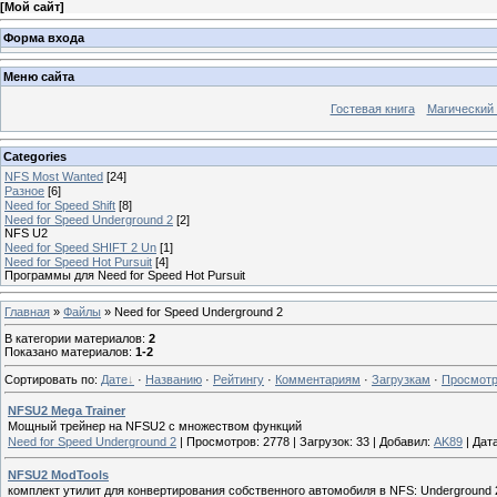
[
Мой сайт
]
Форма входа
Меню сайта
Гостевая книга
Магический
Categories
NFS Most Wanted
[24]
Разное
[6]
Need for Speed Shift
[8]
Need for Speed Underground 2
[2]
NFS U2
Need for Speed SHIFT 2 Un
[1]
Need for Speed Hot Pursuit
[4]
Программы для Need for Speed Hot Pursuit
Главная
»
Файлы
» Need for Speed Underground 2
В категории материалов
:
2
Показано материалов
:
1-2
Сортировать по
:
Дате
·
Названию
·
Рейтингу
·
Комментариям
·
Загрузкам
·
Просмот
NFSU2 Mega Trainer
Мощный трейнер на NFSU2 с множеством функций
Need for Speed Underground 2
|
Просмотров:
2778
|
Загрузок:
33
|
Добавил:
AK89
|
Дата
NFSU2 ModTools
комплект утилит для конвертирования собственного автомобиля в NFS: Underground 