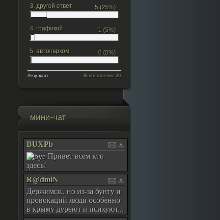
3.
другой ответ
5 (25%)
4.
графикой
1 (5%)
5.
автопарком
0 (0%)
Результат
Всего ответов: 20
мини-чат