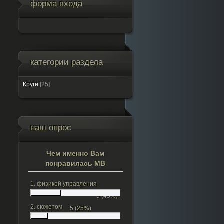
форма входа
категории раздела
Круги
[25]
наш опрос
Чем именно Вам
понравилась МВ
1.
физикой управления
9 (45%)
2.
сюжетом
5 (25%)