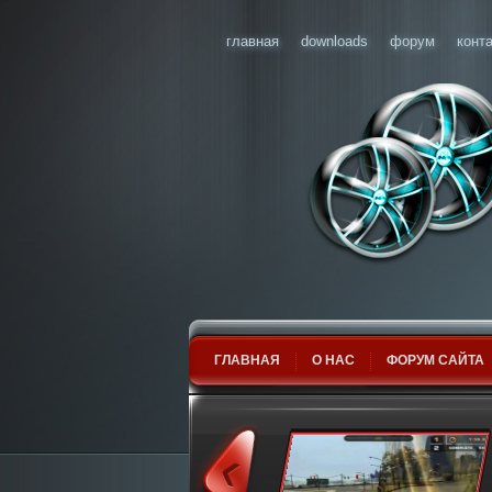
главная
downloads
форум
конт
ГЛАВНАЯ
О НАС
ФОРУМ САЙТА