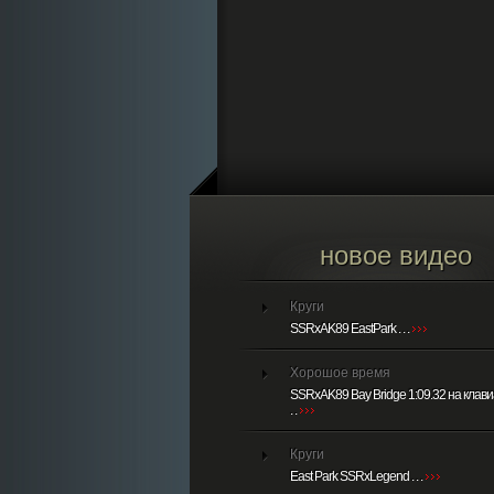
новое видео
Круги
SSRxAK89 EastPark . . .
Хорошое время
SSRxAK89 Bay Bridge 1:09.32 на клави
. .
Круги
East Park SSRxLegend . . .