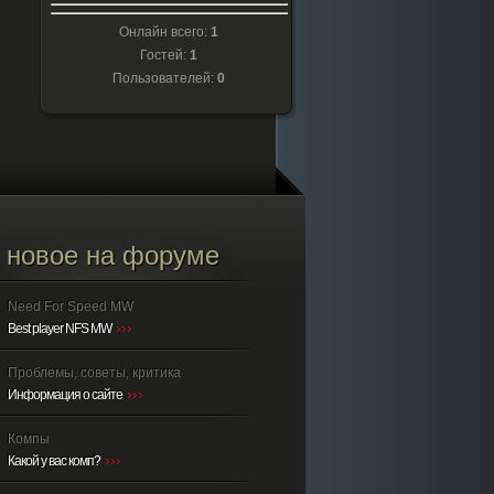
Онлайн всего:
1
Гостей:
1
Пользователей:
0
новое на форуме
Need For Speed MW
Best player NFS MW
Проблемы, советы, критика
Информация о сайте
Компы
Какой у вас комп?