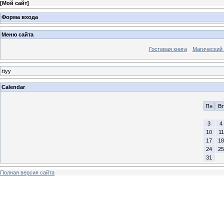
[
Мой сайт
]
Форма входа
Меню сайта
Гостевая книга
Магический
ttyy
Calendar
Пн
Вт
3
4
10
11
17
18
24
25
31
Полная версия сайта