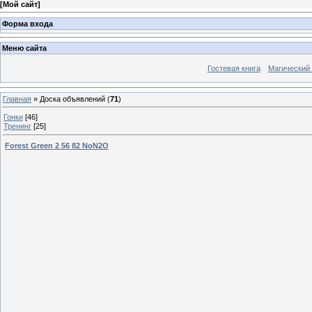
[
Мой сайт
]
Форма входа
Меню сайта
Гостевая книга
Магический
Главная
»
Доска объявлений
(
71
)
Гонки
[46]
Тренинг
[25]
Forest Green 2 56 82 NoN2O