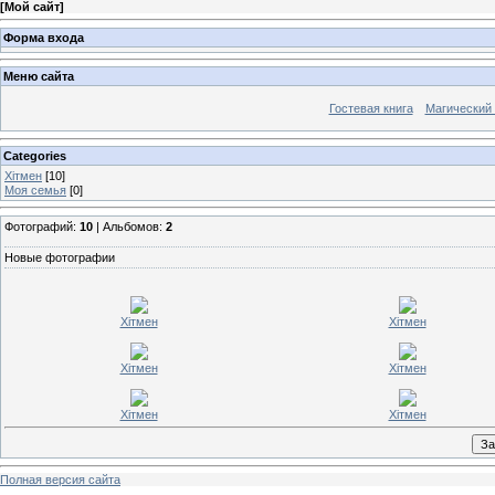
[
Мой сайт
]
Форма входа
Меню сайта
Гостевая книга
Магический
Categories
Хітмен
[10]
Моя семья
[0]
Фотографий:
10
| Альбомов:
2
Новые фотографии
Хітмен
Хітмен
Хітмен
Хітмен
Хітмен
Хітмен
Полная версия сайта